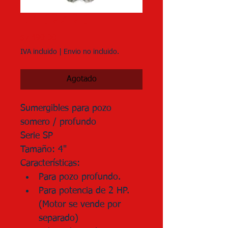
SP1027-2.0
Precio
$7,490.00
IVA incluido
|
Envio no incluido.
Agotado
Sumergibles para pozo 
somero / profundo
Serie SP
Tamaño: 4"
Características:
Para pozo profundo.
Para potencia de 2 HP. 
(Motor se vende por 
separado)